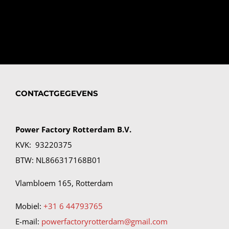
ROOSTER
CONTACTGEGEVENS
Power Factory Rotterdam B.V.
KVK: 93220375
BTW: NL866317168B01
Vlambloem 165, Rotterdam
Mobiel:
+31 6 44793765
E-mail:
powerfactoryrotterdam@gmail.com