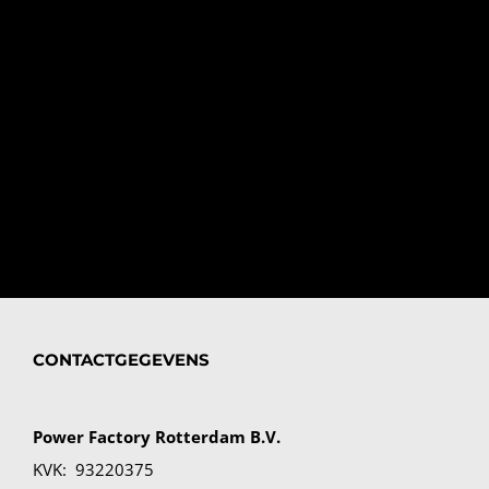
vitae, varius tincidunt erat. Cras tristique at dui
nec aliquam.
CONTACTGEGEVENS
Power Factory Rotterdam B.V.
KVK: 93220375