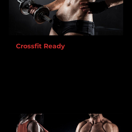
ROOSTER
Crossfit Ready
Lorem ipsum dolor sit amet, consectetur
adipiscing elit. In augue nisl, ornare volutpat mi
vitae, varius tincidunt erat. Cras tristique at dui
nec aliquam.