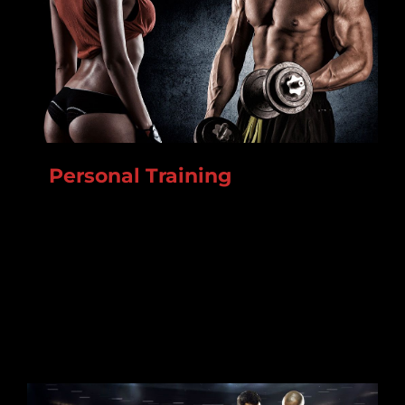
Personal Training
Lorem ipsum dolor sit amet, consectetur
adipiscing elit. In augue nisl, ornare volutpat mi
vitae, varius tincidunt erat. Cras tristique at dui
nec aliquam.